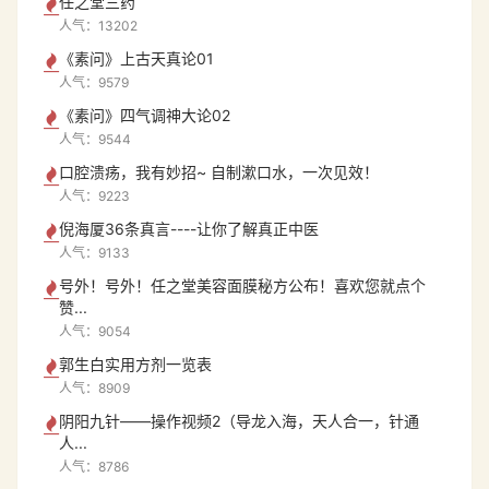
任之堂三药
人气：13202
《素问》上古天真论01
人气：9579
《素问》四气调神大论02
人气：9544
口腔溃疡，我有妙招~ 自制漱口水，一次见效！
人气：9223
倪海厦36条真言----让你了解真正中医
人气：9133
号外！号外！任之堂美容面膜秘方公布！喜欢您就点个
赞...
人气：9054
郭生白实用方剂一览表
人气：8909
阴阳九针——操作视频2（导龙入海，天人合一，针通
人...
人气：8786