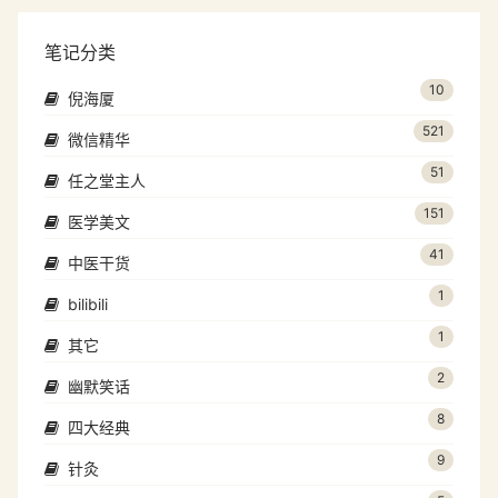
笔记分类
10
倪海厦
521
微信精华
51
任之堂主人
151
医学美文
41
中医干货
1
bilibili
1
其它
2
幽默笑话
8
四大经典
9
针灸