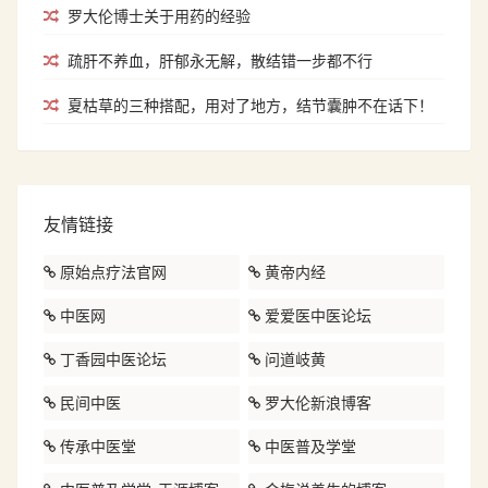
罗大伦博士关于用药的经验
疏肝不养血，肝郁永无解，散结错一步都不行
夏枯草的三种搭配，用对了地方，结节囊肿不在话下！
友情链接
原始点疗法官网
黄帝内经
中医网
爱爱医中医论坛
丁香园中医论坛
问道岐黄
民间中医
罗大伦新浪博客
传承中医堂
中医普及学堂