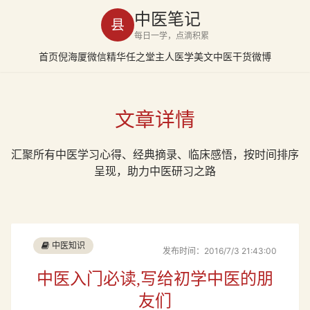
中医笔记
县
每日一学，点滴积累
首页
倪海厦
微信精华
任之堂主人
医学美文
中医干货
微博
文章详情
汇聚所有中医学习心得、经典摘录、临床感悟，按时间排序
呈现，助力中医研习之路
中医知识
发布时间：2016/7/3 21:43:00
中医入门必读,写给初学中医的朋
友们