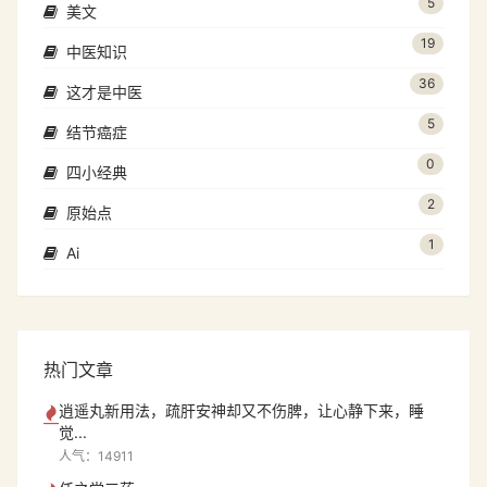
5
美文
19
中医知识
36
这才是中医
5
结节癌症
0
四小经典
2
原始点
1
Ai
热门文章
逍遥丸新用法，疏肝安神却又不伤脾，让心静下来，睡
觉...
人气：14911