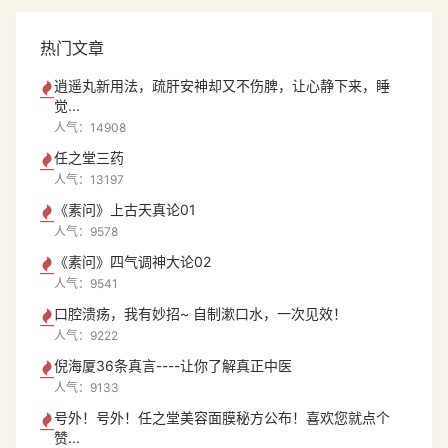
热门文章
逍遥丸新用法，疏肝安神却又不伤脾，让心静下来，睡
觉...
人气：14908
任之堂三药
人气：13197
《素问》上古天真论01
人气：9578
《素问》四气调神大论02
人气：9541
口腔溃疡，我有妙招~ 自制漱口水，一次见效！
人气：9222
倪海厦36条真言----让你了解真正中医
人气：9133
号外！号外！任之堂美容面膜秘方公布！喜欢您就点个
赞...