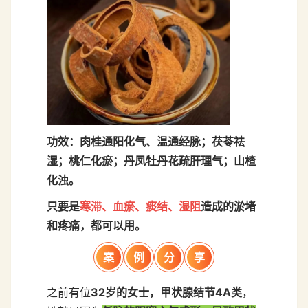
功效：
肉桂通阳化气、温通经脉；茯苓祛
湿；桃仁化瘀；丹凤牡丹花疏肝理气；山楂
化浊。
只要是
寒滞、血瘀、痰结、湿阻
造成的淤堵
和疼痛，都可以用。
案
例
分
享
之前有位
32岁的女士，甲状腺结节4A类
，