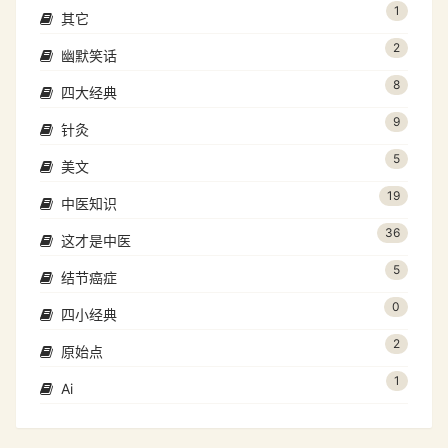
1
其它
2
幽默笑话
8
四大经典
9
针灸
5
美文
19
中医知识
36
这才是中医
5
结节癌症
0
四小经典
2
原始点
1
Ai