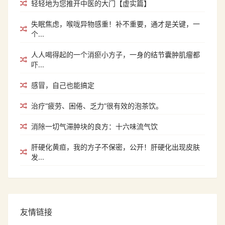
轻轻地为您推开中医的大门【虚实篇】
失眠焦虑，喉咙异物感重！补不重要，通才是关键，一
个...
人人喝得起的一个消瘀小方子，一身的结节囊肿肌瘤都
吓...
感冒，自己也能搞定
治疗“疲劳、困倦、乏力”很有效的泡茶饮。
消除一切气滞肿块的良方：十六味流气饮
肝硬化黄疸，我的方子不保密，公开！肝硬化出现皮肤
发...
友情链接