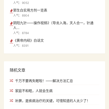
人气：9052
郭生白实用方剂一览表
人气：8904
阴阳九针——操作视频2（导龙入海，天人合一，针通
人...
人气：8784
《黄帝内经》白话文
人气：8391
随机文章
千万不要再失眠啦！——解决方法汇总
家庭不和睦，人就会生病
补脾，是疾病治疗的关键，可惜知道的人太少了！