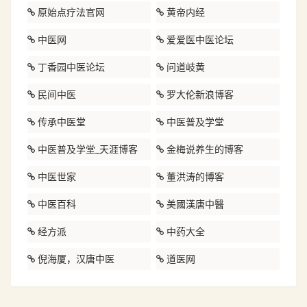
原始点疗法官网
黄帝内经
中医网
爱爱医中医论坛
丁香园中医论坛
问道岐黄
民间中医
罗大伦新浪博客
传承中医堂
中医普及学堂
中医普及学堂_天涯博客
金梅说养生的博客
中医世家
董洪涛的博客
中医百科
美國漢唐中醫
经方派
中药大全
倪海厦，汉唐中医
道医网