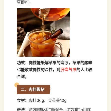
蜜即可。
功效：
肉桂能缓解苹果的寒凉，苹果的酸味
也能收敛肉桂的温性，对
肝寒气滞
的人比较
合适。
二、肉桂敷贴
食材：
肉桂30g、吴茱萸10g
做法：
将2味葯材打粉混合，每次取1g用陈