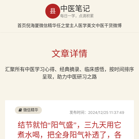
中医笔记
县
每日一学，点滴积累
首页
倪海厦
微信精华
任之堂主人
医学美文
中医干货
微博
文章详情
汇聚所有中医学习心得、经典摘录、临床感悟，按时间排序
呈现，助力中医研习之路
微信精华
发布时间：2024/12/25 11:37:49
结节就怕“阳气盛”，三九天用它
煮水喝，把全身阳气补透了，各