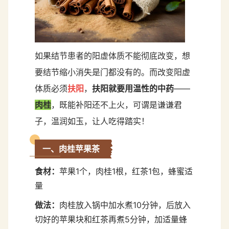
如果结节患者的阳虚体质不能彻底改变，想
要结节缩小消失是门都没有的。
而改变阳虚
体质必须
扶阳
，
扶阳就要用温性的中药
——
肉桂
，
既能补阳还不上火，可谓是谦谦君
子，温润如玉，让人吃得踏实！
一、肉桂苹果茶
食材：
苹果1个，肉桂1根，红茶1包，蜂蜜适
量
做法：
肉桂放入锅中加水煮10分钟，后放入
切好的苹果块和红茶再煮5分钟，加适量蜂