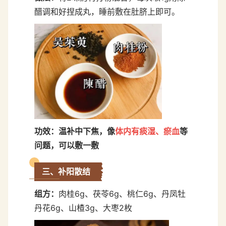
醋调和好捏成丸，睡前敷在肚脐上即可。
功效：
温补中下焦，像
体内有痰湿、瘀血
等
问题，可以敷一敷
三、补阳散结
组方：
肉桂6g、茯苓6g、桃仁6g、丹凤牡
丹花6g、山楂3g、大枣2枚