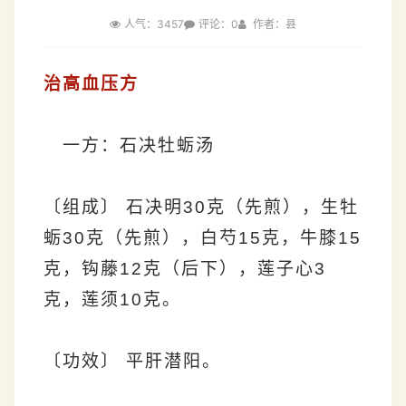
人气：3457
评论：0
作者：县
治高血压方
一方：石决牡蛎汤
〔组成〕 石决明30克（先煎），生牡
蛎30克（先煎），白芍15克，牛膝15
克，钩藤12克（后下），莲子心3
克，莲须10克。
〔功效〕 平肝潜阳。