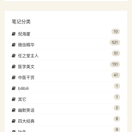
笔记分类
10
倪海厦
521
微信精华
51
任之堂主人
151
医学美文
41
中医干货
1
bilibili
1
其它
2
幽默笑话
8
四大经典
9
针灸