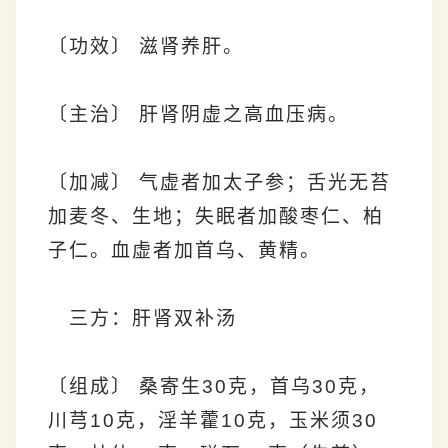
〔功效〕 滋肾养肝。
〔主治〕 肝肾阴虚之高血压病。
〔加减〕 气虚者加太子参；舌光无苔
加麦冬、生地；失眠者加酸枣仁、柏
子仁。血虚者加首乌、黄精。
三方：肝肾双补汤
〔组成〕 桑寄生30克，首乌30克，
川芎10克，淫羊藿10克，玉米须30