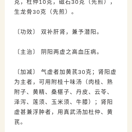
克，杜仲10克，磁石30克（先煎），
生龙骨30克（先煎）。
〔功效〕 双补肝肾，兼予潜阳。
〔主治〕 阴阳两虚之高血压病。
〔加减〕 气虚者加黄芪30克；肾阳虚
为主者，可用附桂十味汤（肉桂、熟
附子、黄精、桑椹子、丹皮、云苓、
泽泻、莲须、玉米须、牛膝）；肾阳
虚甚兼浮肿者，用真武汤加杜仲、黄
芪。