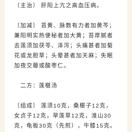
〔主治〕 肝阳上亢之高血压病。
〔加减〕 苔黄、脉数有力者加黄芩；
兼阳明实热便秘者加大黄；苔厚腻者
去莲须加茯苓、泽泻；头痛甚者加菊
花或龙胆草；头晕甚者加天麻；失眠
加夜交藤或酸枣仁。
二方：莲椹汤
〔组成〕 莲须10克，桑椹子12克，
女贞子12克，旱莲草12克，淮山30
克，龟板30克（先煎），牛膝15克。