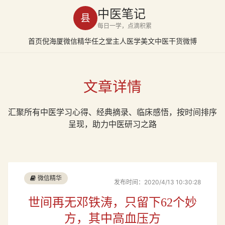
中医笔记
县
每日一学，点滴积累
首页
倪海厦
微信精华
任之堂主人
医学美文
中医干货
微博
文章详情
汇聚所有中医学习心得、经典摘录、临床感悟，按时间排序
呈现，助力中医研习之路
微信精华
发布时间：2020/4/13 10:30:28
世间再无邓铁涛，只留下62个妙
方，其中高血压方