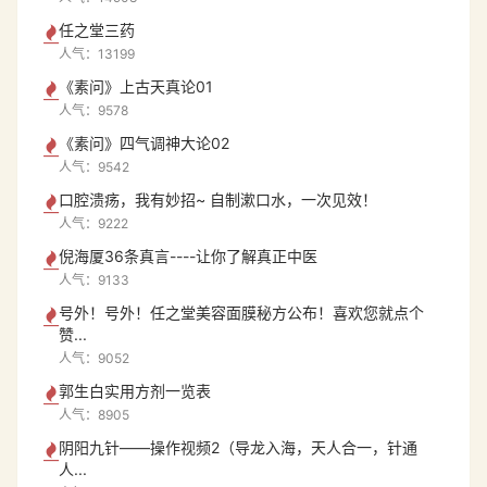
任之堂三药
人气：13199
《素问》上古天真论01
人气：9578
《素问》四气调神大论02
人气：9542
口腔溃疡，我有妙招~ 自制漱口水，一次见效！
人气：9222
倪海厦36条真言----让你了解真正中医
人气：9133
号外！号外！任之堂美容面膜秘方公布！喜欢您就点个
赞...
人气：9052
郭生白实用方剂一览表
人气：8905
阴阳九针——操作视频2（导龙入海，天人合一，针通
人...