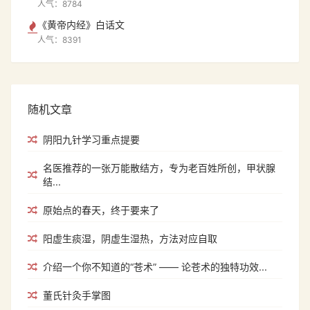
人气：8784
《黄帝内经》白话文
人气：8391
随机文章
阴阳九针学习重点提要
名医推荐的一张万能散结方，专为老百姓所创，甲状腺
结...
原始点的春天，终于要来了
阳虚生痰湿，阴虚生湿热，方法对应自取
介绍一个你不知道的“苍术” —— 论苍术的独特功效...
董氏针灸手掌图