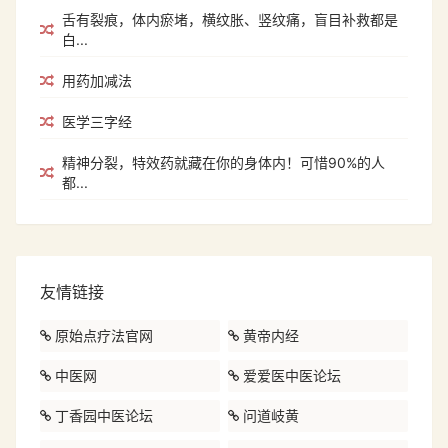
舌有裂痕，体内瘀堵，横纹胀、竖纹痛，盲目补救都是
白...
用药加减法
医学三字经
精神分裂，特效药就藏在你的身体内！可惜90%的人
都...
友情链接
原始点疗法官网
黄帝内经
中医网
爱爱医中医论坛
丁香园中医论坛
问道岐黄