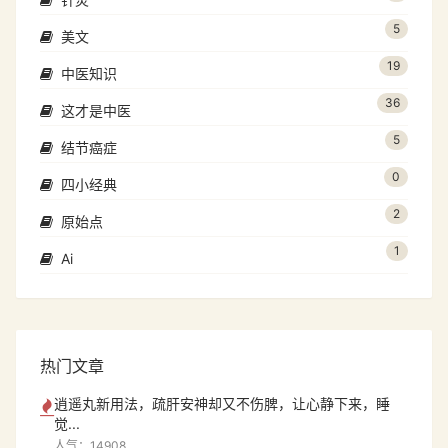
5
美文
19
中医知识
36
这才是中医
5
结节癌症
0
四小经典
2
原始点
1
Ai
热门文章
逍遥丸新用法，疏肝安神却又不伤脾，让心静下来，睡
觉...
人气：14908