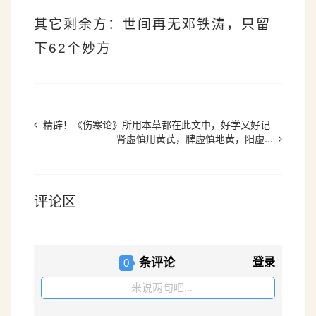
其它剩余方：
世间再无邓铁涛，只留
下62个妙方
精辟！《伤寒论》所用本草都在此文中，好学又好记
肾虚慎用黄芪，脾虚慎地黄，阳虚...
评论区
条评论
登录
0
来说两句吧...