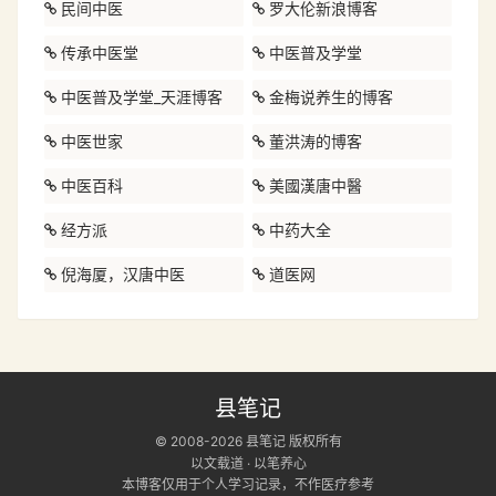
民间中医
罗大伦新浪博客
传承中医堂
中医普及学堂
中医普及学堂_天涯博客
金梅说养生的博客
中医世家
董洪涛的博客
中医百科
美國漢唐中醫
经方派
中药大全
倪海厦，汉唐中医
道医网
县笔记
© 2008-2026 县笔记 版权所有
以文载道 · 以笔养心
本博客仅用于个人学习记录，不作医疗参考