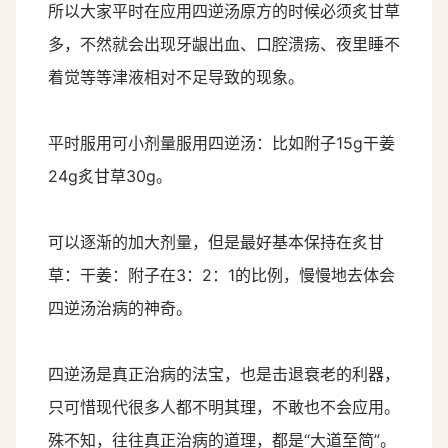
所以大家平时在应用四逆汤原方的时候必须炙甘草
多，不然就会出现牙龈出血、口腔溃疡、夜里睡不
着觉等等津液相对不足导致的现象。
平时服用可小剂量服用四逆汤：比如附子15g干姜
24g炙甘草30g。
可以逐渐的加大剂量，但是最好基本保持在炙甘
草：干姜：附子在3：2：1的比例，慢慢地去体会
四逆汤治病的神奇。
四逆汤是真正治病的法宝，也是击退衰老的利器，
只可惜现代很多人都不明其理，不敢也不会应用。
殊不知，往往真正治病的道理，都是“大道至简”。