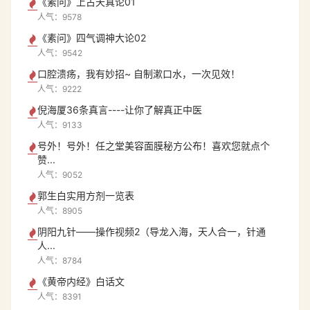
《素问》上古天真论01
人气：9578
《素问》四气调神大论02
人气：9542
口腔溃疡，我有妙招~ 自制漱口水，一次见效！
人气：9222
倪海厦36条真言----让你了解真正中医
人气：9133
号外！号外！任之堂美容面膜秘方公布！喜欢您就点个
赞...
人气：9052
郭生白实用方剂一览表
人气：8905
阴阳九针——操作视频2（导龙入海，天人合一，针通
人...
人气：8784
《黄帝内经》白话文
人气：8391