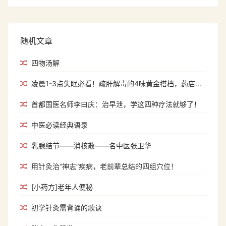
随机文章
四物汤解
凌晨1-3点失眠必看！疏肝解毒的4味黄金搭档，药店...
首都国医名师李曰庆：治早泄，学这四种疗法就够了！
中医必读经典语录
乳腺结节——消核散——名中医张卫华
用针灸治“神志”疾病，老前辈总结的四组穴位！
[小药方]老年人便秘
初学针灸需背诵的歌诀