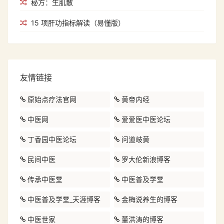
秘方：生肌散
15 项肝功指标解读（易懂版）
友情链接
原始点疗法官网
黄帝内经
中医网
爱爱医中医论坛
丁香园中医论坛
问道岐黄
民间中医
罗大伦新浪博客
传承中医堂
中医普及学堂
中医普及学堂_天涯博客
金梅说养生的博客
中医世家
董洪涛的博客