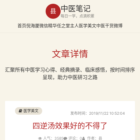
中医笔记
县
每日一学，点滴积累
首页
倪海厦
微信精华
任之堂主人
医学美文
中医干货
微博
文章详情
汇聚所有中医学习心得、经典摘录、临床感悟，按时间排序
呈现，助力中医研习之路
医学美文
发布时间：2019/11/22 10:52:04
四逆汤效果好的不得了
人气：3585
评论：0
作者：县