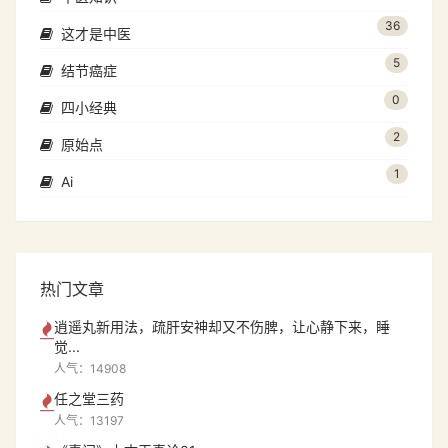
36
这才是中医
5
结节癌症
0
四小经典
2
原始点
1
Ai
热门文章
逍遥丸新用法，疏肝安神却又不伤脾，让心静下来，睡
觉...
人气：14908
任之堂三药
人气：13197