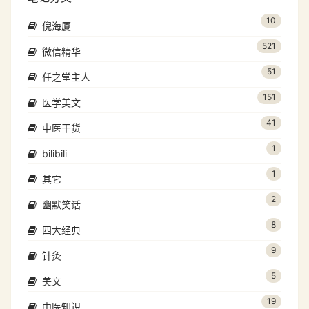
10
倪海厦
521
微信精华
51
任之堂主人
151
医学美文
41
中医干货
1
bilibili
1
其它
2
幽默笑话
8
四大经典
9
针灸
5
美文
19
中医知识