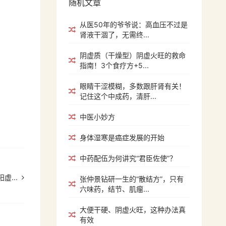
随机文章
从医50年的爷爷说：高血压不过是
肾液干涸了，无需终...
阴虚质（干燥型）阴虚火旺的救命
指南！3个食疗方+5...
眼睛干涩模糊，多数跟肝肾有关！
记住这个中成药，清肝...
中医小妙方
身体湿寒是癌症发展的开始
中药配伍为何讲究“君臣佐使”？
...
张仲景钻研一生的“散结方”，只有
六味药，结节、肌瘤...
大便干硬、阴虚火旺，这种办法真
有效