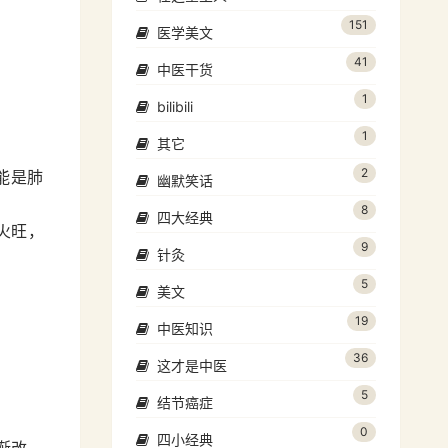
151
医学美文
41
中医干货
1
bilibili
1
其它
2
能是肺
幽默笑话
8
四大经典
火旺，
9
针灸
5
美文
19
中医知识
36
这才是中医
5
结节癌症
0
四小经典
渐改