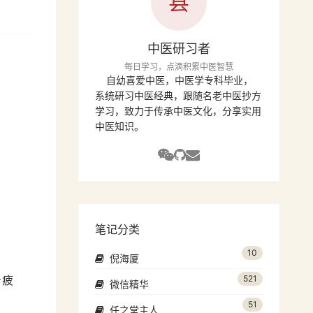
县
中医研习者
每日学习，点滴积累中医智慧
自幼喜爱中医，中医学专科毕业，
系统研习中医经典，跟随名老中医抄方
学习，致力于传承中医文化，分享实用
中医知识。
笔记分类
10
倪海厦
身疲
521
微信精华
51
任之堂主人