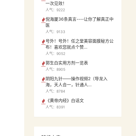
一次见效！
人气：9222
倪海厦36条真言----让你了解真正中
医
人气：9133
号外！号外！任之堂美容面膜秘方公
布！喜欢您就点个赞...
人气：9052
郭生白实用方剂一览表
人气：8905
阴阳九针——操作视频2（导龙入
海，天人合一，针通人...
人气：8784
《黄帝内经》白话文
人气：8391