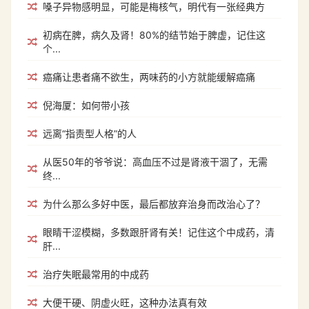
嗓子异物感明显，可能是梅核气，明代有一张经典方
初病在脾，病久及肾！80%的结节始于脾虚，记住这
个...
癌痛让患者痛不欲生，两味药的小方就能缓解癌痛
倪海厦：如何带小孩
远离“指责型人格”的人
从医50年的爷爷说：高血压不过是肾液干涸了，无需
终...
为什么那么多好中医，最后都放弃治身而改治心了？
眼睛干涩模糊，多数跟肝肾有关！记住这个中成药，清
肝...
治疗失眠最常用的中成药
大便干硬、阴虚火旺，这种办法真有效