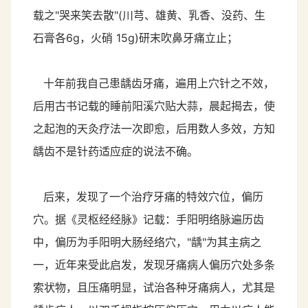
载之"哭来笑去散"(川芎、雄黄、乳香、没药、生
石膏各6g，火硝 15g)研末吹鼻牙痛立止；
十年前我自己患龋齿牙痛，遍用上穴针之不效，
后用古书记载的睡前阳溪穴贴大蒜，晨起揭去，使
之起泡的天灸疗法一次即愈，后用数人多效，方知
龋齿不是针药适应症的说法不确。
后来，发现了一个治疗牙痛的特效穴位，偏历
穴。据《灵枢经经脉》记载：手阳明络脉遍历齿
中，偏历为手阳明大肠经络穴，"龋"为其主病之
一，近年来受此启发，发现牙痛病人偏历穴处多条
索状物，且压痛明显，试治各种牙痛病人，尤其是