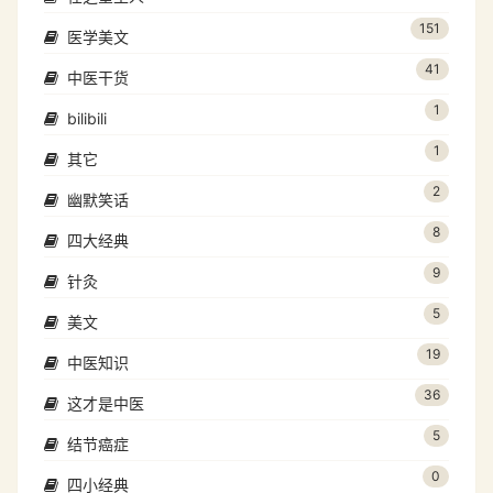
151
医学美文
41
中医干货
1
bilibili
1
其它
2
幽默笑话
8
四大经典
9
针灸
5
美文
19
中医知识
36
这才是中医
5
结节癌症
0
四小经典