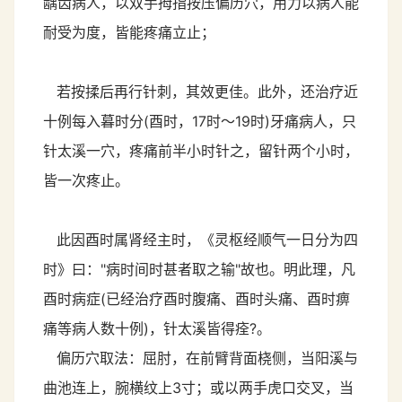
龋齿病人，以双手拇指按压偏历穴，用力以病人能
耐受为度，皆能疼痛立止；
若按揉后再行针刺，其效更佳。此外，还治疗近
十例每入暮时分(酉时，17时～19时)牙痛病人，只
针太溪一穴，疼痛前半小时针之，留针两个小时，
皆一次疼止。
此因酉时属肾经主时，《灵枢经顺气一日分为四
时》曰："病时间时甚者取之输"故也。明此理，凡
酉时病症(已经治疗酉时腹痛、酉时头痛、酉时痹
痛等病人数十例)，针太溪皆得痊?。
偏历穴取法：屈肘，在前臂背面桡侧，当阳溪与
曲池连上，腕横纹上3寸；或以两手虎口交叉，当