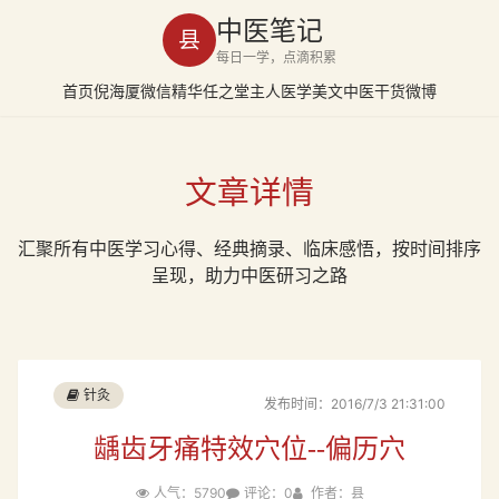
中医笔记
县
每日一学，点滴积累
首页
倪海厦
微信精华
任之堂主人
医学美文
中医干货
微博
文章详情
汇聚所有中医学习心得、经典摘录、临床感悟，按时间排序
呈现，助力中医研习之路
针灸
发布时间：2016/7/3 21:31:00
龋齿牙痛特效穴位--偏历穴
人气：5790
评论：0
作者：县