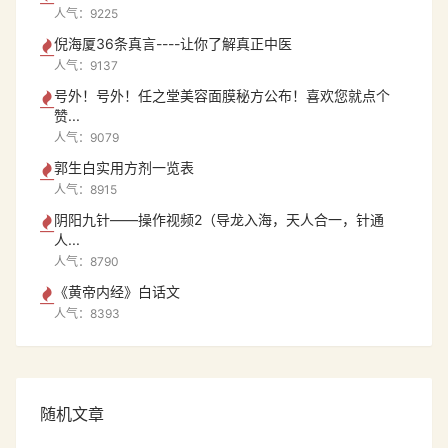
人气：9225
倪海厦36条真言----让你了解真正中医
人气：9137
号外！号外！任之堂美容面膜秘方公布！喜欢您就点个
赞...
人气：9079
郭生白实用方剂一览表
人气：8915
阴阳九针——操作视频2（导龙入海，天人合一，针通
人...
人气：8790
《黄帝内经》白话文
人气：8393
随机文章