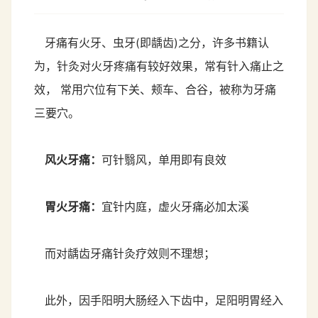
牙痛有火牙、虫牙(即龋齿)之分，许多书籍认
为，针灸对火牙疼痛有较好效果，常有针入痛止之
效， 常用穴位有下关、颊车、合谷，被称为牙痛
三要穴。
风火牙痛：
可针翳风，单用即有良效
胃火牙痛：
宜针内庭，虚火牙痛必加太溪
而对龋齿牙痛针灸疗效则不理想；
此外，因手阳明大肠经入下齿中，足阳明胃经入