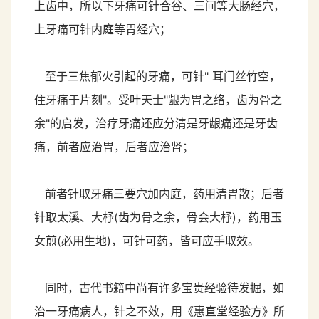
上齿中，所以下牙痛可针合谷、三间等大肠经穴，
上牙痛可针内庭等胃经穴；
至于三焦郁火引起的牙痛，可针" 耳门丝竹空，
住牙痛于片刻"。受叶天士"龈为胃之络，齿为骨之
余"的启发，治疗牙痛还应分清是牙龈痛还是牙齿
痛，前者应治胃，后者应治肾；
前者针取牙痛三要穴加内庭，药用清胃散；后者
针取太溪、大杼(齿为骨之余，骨会大杼)，药用玉
女煎(必用生地)，可针可药，皆可应手取效。
同时，古代书籍中尚有许多宝贵经验待发掘，如
治一牙痛病人，针之不效，用《惠直堂经验方》所