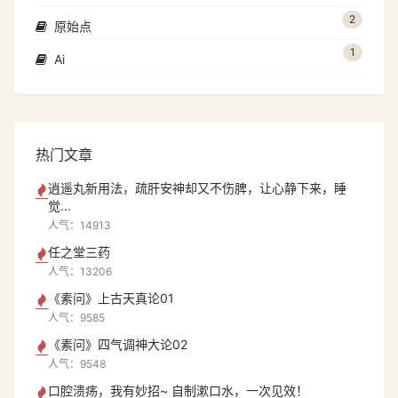
2
原始点
1
Ai
热门文章
逍遥丸新用法，疏肝安神却又不伤脾，让心静下来，睡
觉...
人气：14913
任之堂三药
人气：13206
《素问》上古天真论01
人气：9585
《素问》四气调神大论02
人气：9548
口腔溃疡，我有妙招~ 自制漱口水，一次见效！